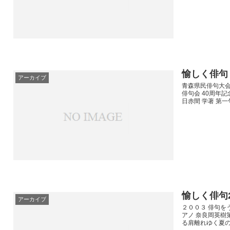
愉しく俳句
アーカイブ
青森県民俳句大会日
俳句会 40周年記
日赤間 学著 第一
愉しく俳句
アーカイブ
２００３ 俳句を
アノ 奈良岡英樹
る肩離れゆく夏の