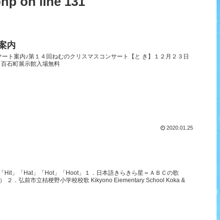
php
on line
131
案内
サート案内♪第１４回ねむのクリスマスコンサート【と き】１２月２３日
】百石町展示館入場無料
2020.01.25
本「Hit」「Hat」「Hot」「Hoot」１．日本語きらきら星＝ＡＢＣの歌
ng） ２．弘前市立桔梗野小学校校歌 Kikyono Eiementary School Koka &