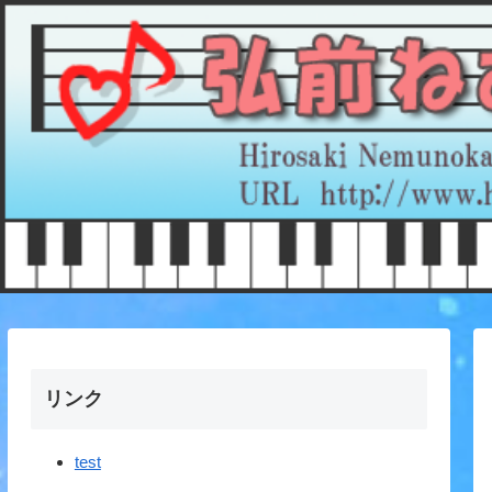
リンク
test