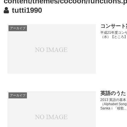
content/themes/cocoon/functions.
tutti1990
コンサート
アーカイブ
平成21年度コン
（水）【ところ
英語のうた
アーカイブ
2013 英語の基
（Alphabet So
Sankaⅰ「校歌...