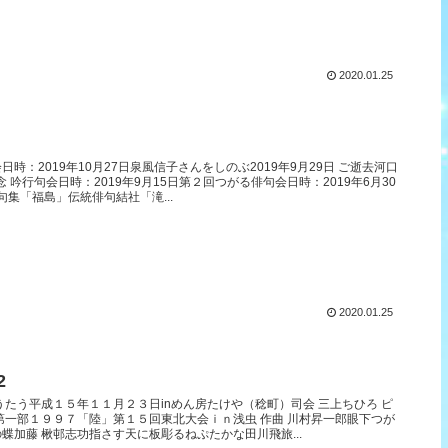
2020.01.25
時：2019年10月27日泉風信子さんをしのぶ2019年9月29日 ご逝去河口
念 吟行句会日時：2019年9月15日第２回つがる俳句会日時：2019年6月30
句集「福島」伝統俳句結社「滝...
2020.01.25
2
うたう平成１５年１１月２３日inめん房たけや（稔町）司会 三上ちひろ ピ
第一部１９９７「陸」第１５回東北大会ｉｎ浅虫 作曲 川村昇一郎眼下つが
蝶加藤 楸邨志功指さす天に板彫るねぷたかな田川飛旅...