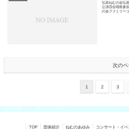
弘前ねむの会弘前
公演③合唱祭参
の会ファミリーコ
次のペ
1
2
3
TOP
団体紹介
ねむのあゆみ
コンサート・イベ