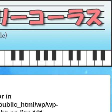
r in
public_html/wp/wp-