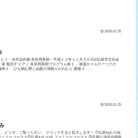
2020.01.25
3
たう－全作品作曲 奈良岡英樹－平成１３年１１月３０日in弘前市文化会
 泉 風信子 ピアノ 奈良岡英樹プログラム春１． 旅遥かイルクーツクの
研２． ひな納む閉じぬ眼の深眠りかわむら 紫穂３． ...
2020.01.25
み
。どうぞ、ご覧ください。 クリックすると拡大します！ ①弘前ねむの会
ァミリーコーラス②弘前ねむの会 ファミリーコーラス ③定期公演④合唱祭