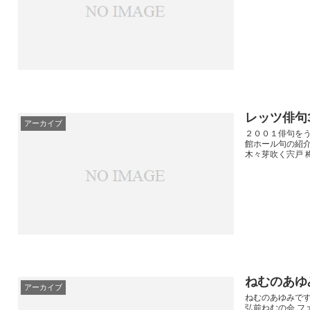
レッツ俳句
アーカイブ
２００１俳句をう
館ホール句の紹介
木々芽吹く宍戸 梅
ねむのあゆ
アーカイブ
ねむのあゆみです
弘前ねむの会 フ