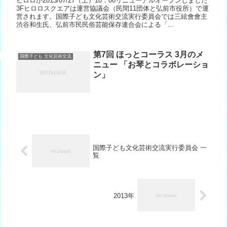
ヒロロが2013/07/27（土）10：00リニューアルオープンしました
3Fヒロロスクエアは運営協議会（民間11団体と弘前市役所）で運
営されます。国際子ども文化芸術交流実行委員会では三絃會會主
渋谷和生氏、弘前市民民俗芸能保存連合会による「...
第7回 ほっとコーラス 3月のメ
国際子ども 文化芸術交流
ニュー 「お琴とコラボレーショ
ン」
国際子ども文化芸術交流実行委員会 一
覧
2013年