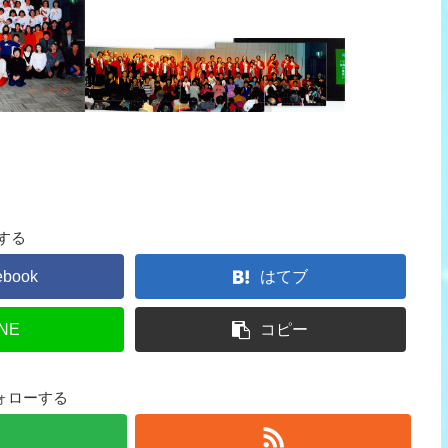
する
ebook
はてブ
INE
コピー
をフォローする