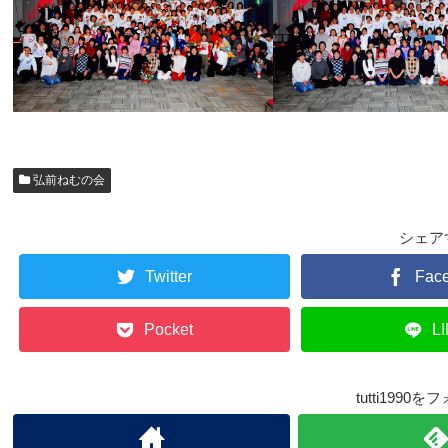
弘前ねむの会
シェア
Twitter
Fac
Pocket
L
tutti1990