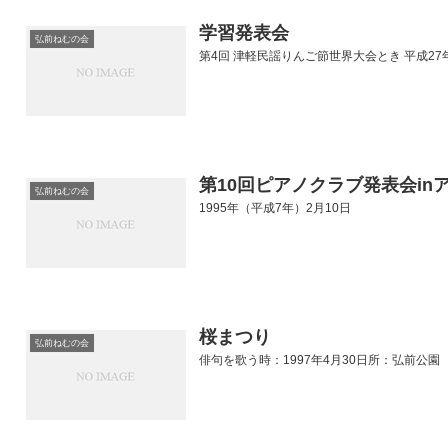
学習発表会
弘前ねむの会
第4回 津軽民謡りんご節世界大会とき 平成27年
第10回ピアノクラブ発表会in
弘前ねむの会
1995年（平成7年）2月10日
桜まつり
弘前ねむの会
俳句を歌う時：1997年4月30日所：弘前公園