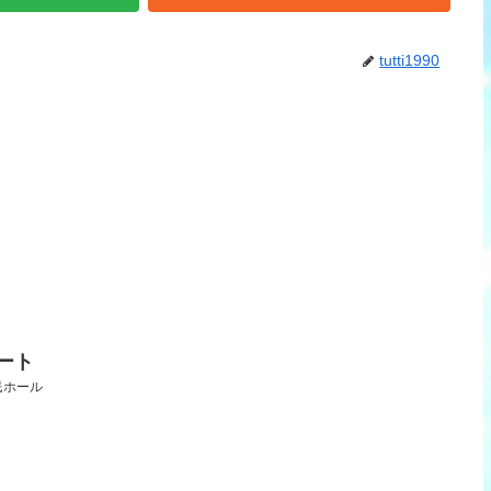
tutti1990
ート
市民ホール