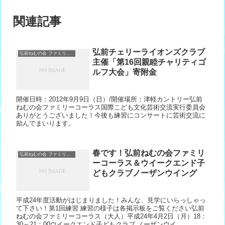
関連記事
弘前チェリーライオンズクラブ
弘前ねむの会 ファミリーコーラス＆ノーザンウィング
主催「第16回親睦チャリティゴ
ルフ大会」寄附金
開催日時：2012年9月9日（日）/開催場所：津軽カントリー弘前
ねむの会ファミリーコーラス国際こども文化芸術交流実行委員会
ありがとうございました！今後も練習にコンサートに芸術交流に
励んでまいります。
春です！弘前ねむの会ファミリ
弘前ねむの会 ファミリーコーラス＆ノーザンウィング
ーコーラス＆ウイークエンド子
どもクラブノーザンウイング
平成24年度活動がはじまりました！みんな、見学にいらっしゃっ
て下さい！第1回練習 練習の様子は各掲示板をご覧ください弘前
ねむの会ファミリーコーラス（大人）平成24年4月2日（月）18：
30～21：00ウイークエンド子どもクラブ ノーザンウイ...