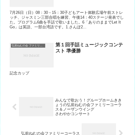
7月26日（日）08：30－15：30子どもアート体験広場午前ストレ
ッチ、ジャスミン三部合唱を練習、午後14：40ステージ発表でし
た。プログラム6曲を手話で歌いました。6「ありのままでLet It
Go」は英語、一部台湾語です。1.さんぽ2...
第１回手話ミュージックコンテ
弘前ねむの会 ファミリーコーラス＆ノーザンウィング
スト 準優勝
記念カップ
みんなで歌おう！グループホームきき
ょうの弘前ねむの会ファミリーコーラ
ス＆ノーザンウイング
さわやかコンサート
弘前ねむの会ファミリーコーラス