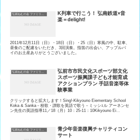
K列車で行こう！ 弘南鉄道×音
弘前ねむの会 ファミリーコーラス＆ノーザンウィング
楽＝delight!
2011年12月11日（日）・18日（日）・25（日）寒風の中、駐車、
昼食のご配慮をいただき、3回演奏。指笛の出会い、アップルパ
イのお土産ありがとうございました。
弘前市市民文化スポーツ部文化
弘前ねむの会 ファミリーコーラス＆ノーザンウィング
スポーツ振興課子ども才能育成
アクションプラン 手話音楽等体
験事業
クリックすると拡大します！Sing!‐Kikyouno Eiementary School
Koka & Sanka－校歌・讃歌を英語で歌う－ミッシｪル アーネンセ
ン先生の英語指導11／18（月）10：25‐11：10Kikyouno Ei...
青少年音楽復興チャリティコン
弘前ねむの会 ファミリーコーラス＆ノーザンウィング
サート