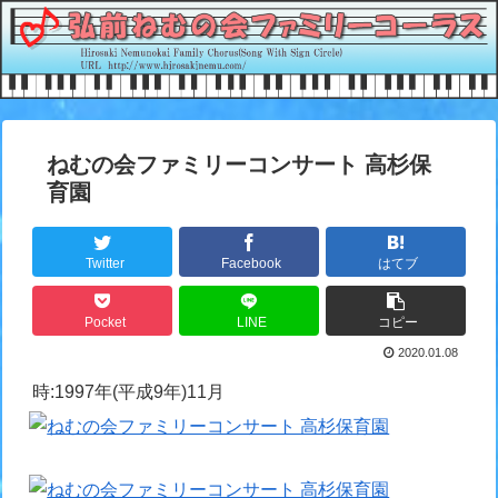
ねむの会ファミリーコンサート 高杉保
育園
Twitter
Facebook
はてブ
Pocket
LINE
コピー
2020.01.08
時:1997年(平成9年)11月