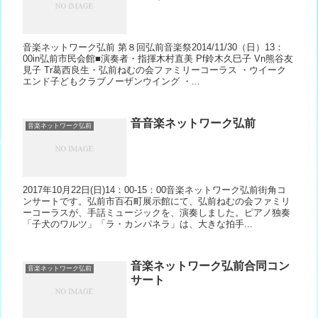
音楽ネットワーク弘前 第８回弘前音楽祭2014/11/30（日）13：
00in弘前市民会館■演奏者・指揮木村直美 Pf鈴木久巳子 Vn熊谷友
見子 Tr葛西良生・弘前ねむの会ファミリーコーラス ・ウイーク
エンド子どもクラブノーザンウイング ・...
音音楽ネットワーク弘前
音楽ネットワーク弘前
2017年10月22日(日)14：00-15：00音楽ネットワーク弘前街角コ
ンサートです。弘前市百石町展示館にて、弘前ねむの会ファミリ
ーコーラスが、手話ミュージックを、演奏しました。ピアノ独奏
「子犬のワルツ」「ラ・カンパネラ」は、大きな拍手...
音楽ネットワーク弘前合同コン
音楽ネットワーク弘前
サート